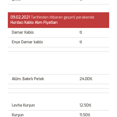
09.02.2021
Tarihinden itibaren geçerli perakende
Hurdacı
Kablo Alım Fiyatları
Damar Kablo
tl
Enye Damar kablo
tl
Alüm. Bakırlı Petek
24.00tl
Levha Kurşun
12.50tl
Kurşun
11.50tl